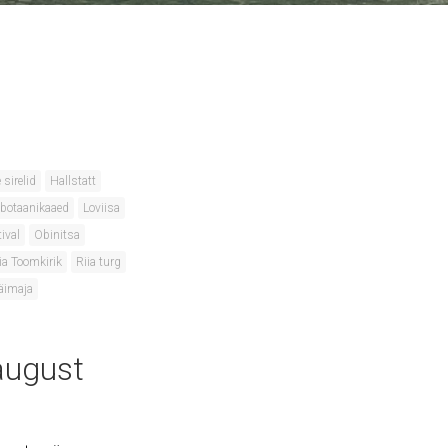
 sirelid
Hallstatt
ik botaanikaaed
Loviisa
ival
Obinitsa
ia Toomkirik
Riia turg
äimaja
august