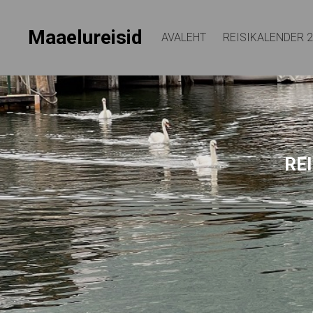
Maaelureisid
AVALEHT
REISIKALENDER 
REI