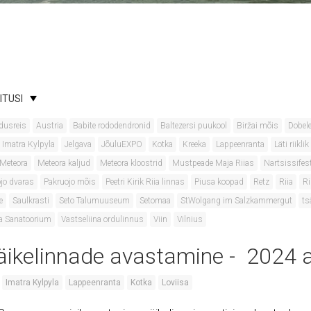
ITUSI
dusreis
Austria
Babite rododendronid
Baltezersi puukool
Biržai mõis
Dobele
Imatra Kylpyla
Jelgava
JõuluEXPO
Kotka
Kreeka
Lappeenranta
Läti riikl
Meteora
Meteora kaljud
Meteora kloostrid
Mustpeade Maja Riias
Nartsissifest
jo dvaras
Pakruojo mõis
Peetri Kirik Riia linnas
Piusa koopad
Retz
Riia
Ri
e
Saulkrasti
Seto Talumuuseum
Setomaa
StWolgang im Salzkammergut
ts
a Sanatoorium
Vastseliina ordulinnus
Viin
Vilnius
ikelinnade avastamine - 2024 
Imatra Kylpyla
Lappeenranta
Kotka
Loviisa