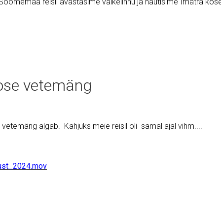
 Soomemaa reisil avastasime väikelinnu ja nautisime Imatra ko
ose vetemäng
vetemäng algab. Kahjuks meie reisil oli samal ajal vihm....
ust_2024.mov