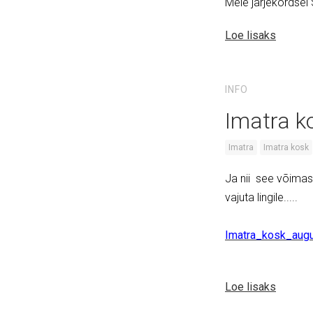
Meie järjekordsel
Loe lisaks
INFO
Imatra k
Imatra
Imatra kosk
Ja nii see võimas 
vajuta lingile.....
Imatra_kosk_aug
Loe lisaks