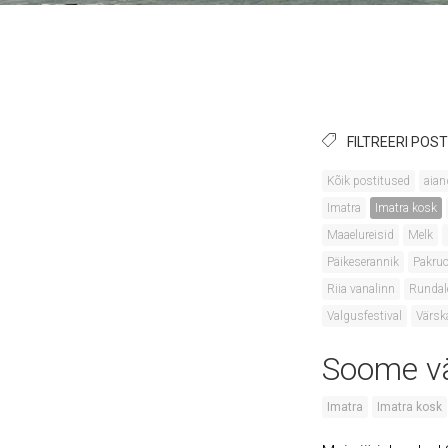
FILTREERI POST
Kõik postitused
aian
Imatra
Imatra kosk
Maaelureisid
Melk
Päikeserannik
Pakruo
Riia vanalinn
Rundal
Valgusfestival
Värsk
Soome vä
Imatra
Imatra kosk