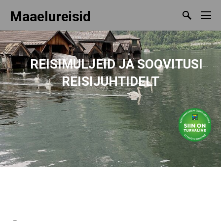
Maaelureisid
REISIMULJEID
JA SOOVITUSI
REISIJUHTIDELT