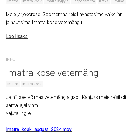
Imatra
Imatra kosk
Imatra Kylpyla
Lappeenranta
Kotka
Loviisa
Meie järjekordsel Soomemaa reisil avastasime väikelinnu
ja nautisime Imatra kose vetemängu
Loe lisaks
INFO
Imatra kose vetemäng
Imatra
Imatra kosk
Ja nii see võimas vetemäng algab. Kahjuks meie reisil oli
samal ajal vihm....
vajuta lingile.....
Imatra_kosk_august_2024.mov