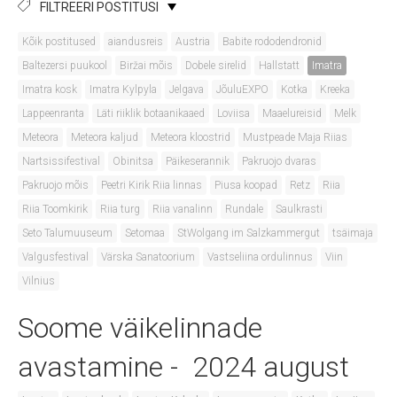
FILTREERI POSTITUSI
Kõik postitused
aiandusreis
Austria
Babite rododendronid
Baltezersi puukool
Biržai mõis
Dobele sirelid
Hallstatt
Imatra
Imatra kosk
Imatra Kylpyla
Jelgava
JõuluEXPO
Kotka
Kreeka
Lappeenranta
Läti riiklik botaanikaaed
Loviisa
Maaelureisid
Melk
Meteora
Meteora kaljud
Meteora kloostrid
Mustpeade Maja Riias
Nartsissifestival
Obinitsa
Päikeserannik
Pakruojo dvaras
Pakruojo mõis
Peetri Kirik Riia linnas
Piusa koopad
Retz
Riia
Riia Toomkirik
Riia turg
Riia vanalinn
Rundale
Saulkrasti
Seto Talumuuseum
Setomaa
StWolgang im Salzkammergut
tsäimaja
Valgusfestival
Värska Sanatoorium
Vastseliina ordulinnus
Viin
Vilnius
Soome väikelinnade
avastamine - 2024 august